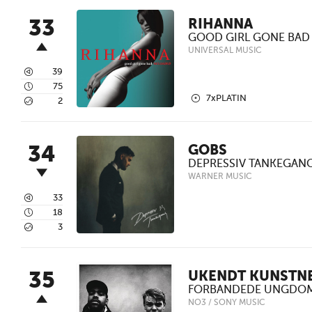
33
RIHANNA
GOOD GIRL GONE BAD
UNIVERSAL MUSIC
3
39
4
75
2
7xPLATIN
5
2
34
GOBS
DEPRESSIV TANKEGAN
WARNER MUSIC
3
33
4
18
5
3
35
UKENDT KUNSTN
FORBANDEDE UNGDO
NO3 / SONY MUSIC