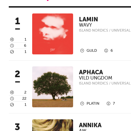
1
LAMIN
WAVY
ISLAND NORDICS / UNIVERSAL
3
1
4
6
2
1
GULD
6
5
1
2
APHACA
VILD UNGDOM
ISLAND NORDICS / UNIVERSAL
3
2
4
22
2
1
PLATIN
7
5
1
3
ANNIKA