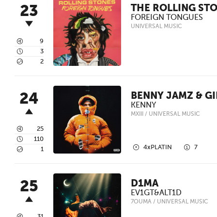
23
THE ROLLING ST
FOREIGN TONGUES
UNIVERSAL MUSIC
3
9
4
3
5
2
24
BENNY JAMZ & GI
KENNY
MXIII / UNIVERSAL MUSIC
3
25
4
110
2
1
4xPLATIN
7
5
1
25
D1MA
EV1GT&ALT1D
7OUMA / UNIVERSAL MUSIC
31