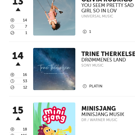
13
OLIVIA RODRIGO
YOU SEEM PRETTY SAD
GIRL SO IN LOV
UNIVERSAL MUSIC
3
14
4
7
1
1
5
1
14
TRINE THERKELS
DRØMMENES LAND
SONY MUSIC
3
16
4
53
2
PLATIN
5
12
15
MINISJANG
MINISJANG MUSIK
DR / WARNER MUSIC
3
18