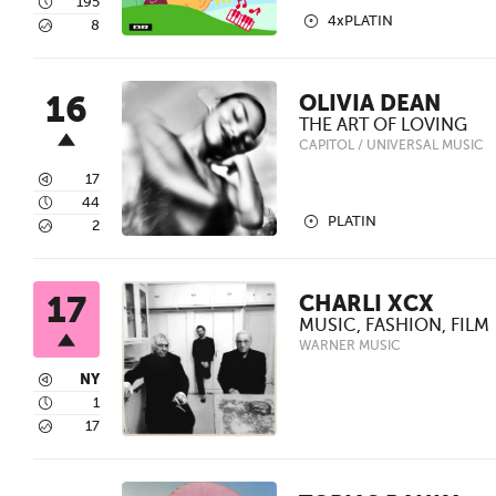
4
195
2
4xPLATIN
5
8
16
OLIVIA DEAN
THE ART OF LOVING
CAPITOL / UNIVERSAL MUSIC
3
17
4
44
2
PLATIN
5
2
17
CHARLI XCX
MUSIC, FASHION, FILM
WARNER MUSIC
3
NY
4
1
5
17