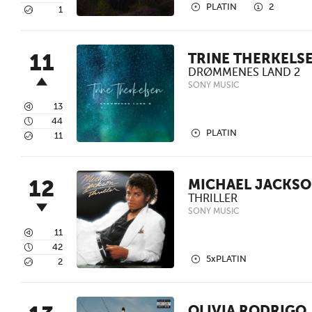
2
1
PLATIN
2
5
1
11
TRINE THERKELS
DRØMMENES LAND 2
SONY MUSIC
3
13
4
44
2
PLATIN
5
11
12
MICHAEL JACKS
THRILLER
SONY MUSIC
3
11
4
42
2
5xPLATIN
5
2