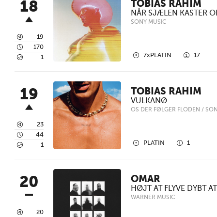
18
TOBIAS RAHIM
NÅR SJÆLEN KASTER O
SONY MUSIC
3
19
4
170
2
1
7xPLATIN
17
5
1
19
TOBIAS RAHIM
VULKANØ
OS DER FØLGER FLODEN / SO
3
23
4
44
2
1
PLATIN
1
5
1
20
OMAR
HØJT AT FLYVE DYBT A
WARNER MUSIC
3
20