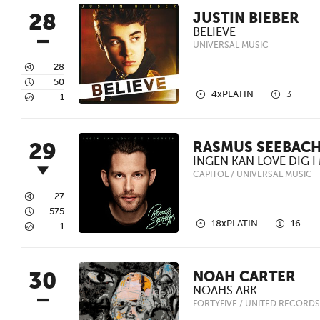
28
JUSTIN BIEBER
BELIEVE
UNIVERSAL MUSIC
3
28
4
50
2
1
4xPLATIN
3
5
1
29
RASMUS SEEBAC
INGEN KAN LOVE DIG 
CAPITOL / UNIVERSAL MUSIC
3
27
4
575
2
1
18xPLATIN
16
5
1
30
NOAH CARTER
NOAHS ARK
FORTYFIVE / UNITED RECORDS