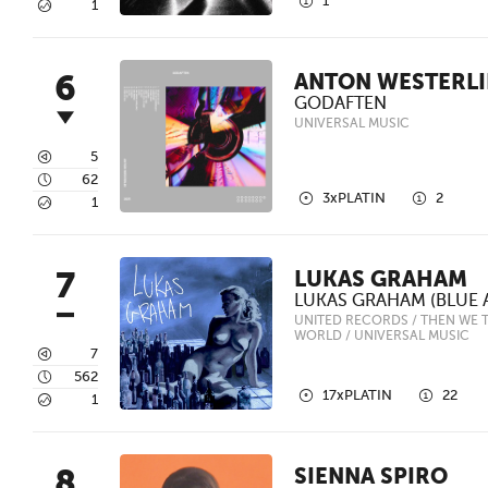
1
1
5
1
6
ANTON WESTERL
GODAFTEN
UNIVERSAL MUSIC
3
5
4
62
2
1
3xPLATIN
2
5
1
7
LUKAS GRAHAM
LUKAS GRAHAM (BLUE 
UNITED RECORDS / THEN WE 
WORLD / UNIVERSAL MUSIC
3
7
4
562
2
1
17xPLATIN
22
5
1
8
SIENNA SPIRO