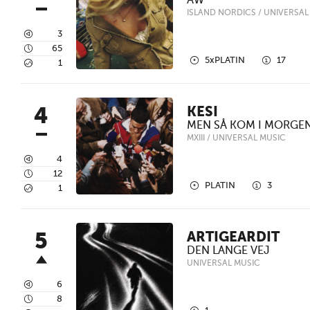
AW
ISLAND NORDICS / UNIVERSAL
3
3
4
65
2
1
5xPLATIN
17
5
1
4
KESI
MEN SÅ KOM I MORGE
MXIII / UNIVERSAL MUSIC
3
4
4
12
2
1
PLATIN
3
5
1
5
ARTIGEARDIT
DEN LANGE VEJ
UNIVERSAL MUSIC
3
6
4
8