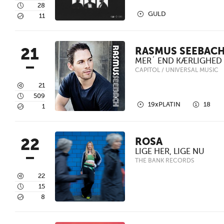
4
28
2
GULD
5
11
21
RASMUS SEEBAC
MER´ END KÆRLIGHED
CAPITOL / UNIVERSAL MUSIC
3
21
4
509
2
1
19xPLATIN
18
5
1
22
ROSA
LIGE HER, LIGE NU
THE BANK RECORDS
3
22
4
15
5
8