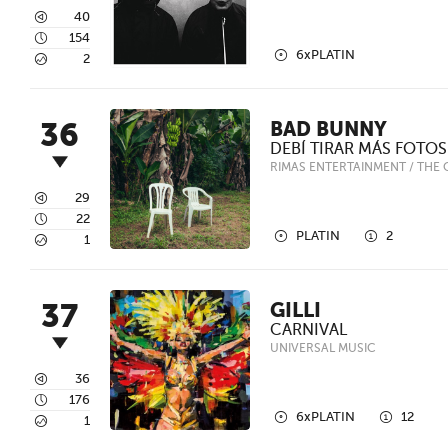
3
40
4
154
2
6xPLATIN
5
2
36
BAD BUNNY
DEBÍ TIRAR MÁS FOTOS
RIMAS ENTERTAINMENT / THE
3
29
4
22
2
1
PLATIN
2
5
1
37
GILLI
CARNIVAL
UNIVERSAL MUSIC
3
36
4
176
2
1
6xPLATIN
12
5
1