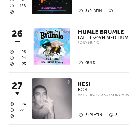
3
4
128
2
1
3xPLATIN
1
5
1
26
HUMLE BRUMLE
FALD I SØVN MED HUM
SONY MUSIC
3
26
4
24
2
GULD
5
23
27
KESI
BO4L
MXIII / DISCO:WAX / SONY MUS
3
24
4
221
2
1
6xPLATIN
5
5
1