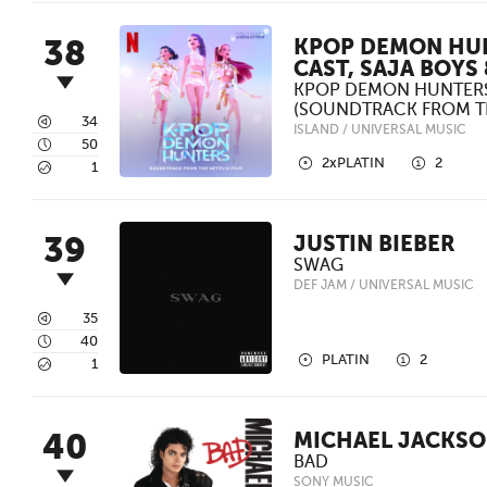
38
KPOP DEMON HU
CAST, SAJA BOYS
KPOP DEMON HUNTER
(SOUNDTRACK FROM T
3
34
ISLAND / UNIVERSAL MUSIC
4
50
2
1
2xPLATIN
2
5
1
39
JUSTIN BIEBER
SWAG
DEF JAM / UNIVERSAL MUSIC
3
35
4
40
2
1
PLATIN
2
5
1
40
MICHAEL JACKS
BAD
SONY MUSIC