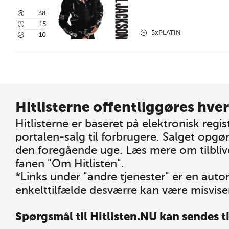
3
38
4
15
2
5xPLATIN
5
10
Hitlisterne offentliggøres hver
Hitlisterne er baseret på elektronisk regis
portalen-salg til forbrugere. Salget opgø
den foregående uge. Læs mere om tilblive
fanen "Om Hitlisten".
*Links under "andre tjenester" er en auto
enkelttilfælde desværre kan være misvis
Spørgsmål til Hitlisten.NU kan sendes t