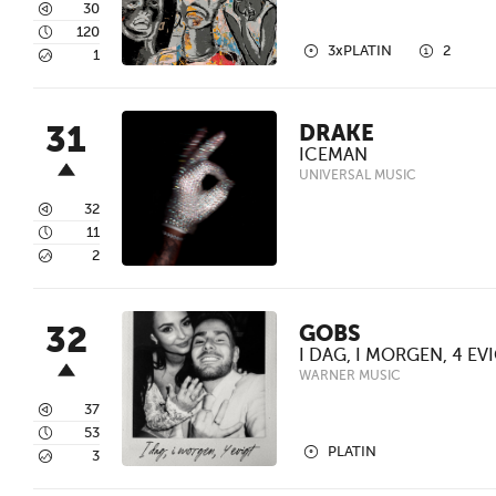
3
30
4
120
2
1
3xPLATIN
2
5
1
31
DRAKE
ICEMAN
UNIVERSAL MUSIC
3
32
4
11
5
2
32
GOBS
I DAG, I MORGEN, 4 EV
WARNER MUSIC
3
37
4
53
2
PLATIN
5
3