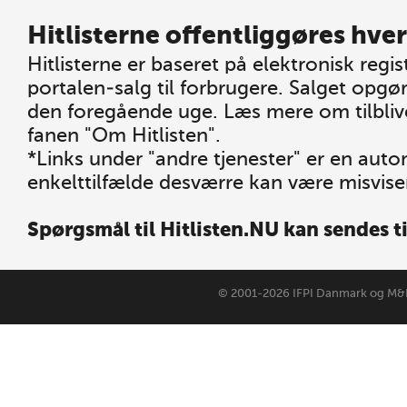
Hitlisterne offentliggøres hver
Hitlisterne er baseret på elektronisk regis
portalen-salg til forbrugere. Salget opgø
den foregående uge. Læs mere om tilblive
fanen "Om Hitlisten".
*Links under "andre tjenester" er en auto
enkelttilfælde desværre kan være misvis
Spørgsmål til Hitlisten.NU kan sendes t
© 2001-2026
IFPI Danmark
og M&I